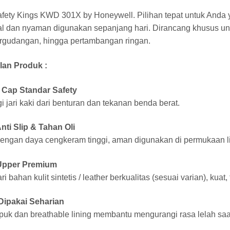
fety Kings KWD 301X by Honeywell. Pilihan tepat untuk And
al dan nyaman digunakan sepanjang hari. Dirancang khusus untu
ergudangan, hingga pertambangan ringan.
an Produk :
e Cap Standar Safety
i jari kaki dari benturan dan tekanan benda berat.
nti Slip & Tahan Oli
dengan daya cengkeram tinggi, aman digunakan di permukaan l
 Upper Premium
ri bahan kulit sintetis / leather berkualitas (sesuai varian), kua
ipakai Seharian
puk dan breathable lining membantu mengurangi rasa lelah saa