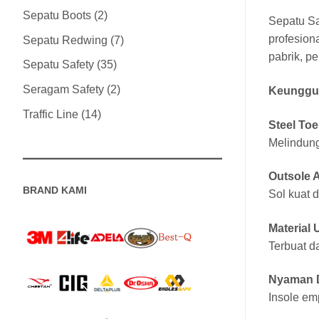
Sepatu Boots
2
Sepatu Sa
profesion
Sepatu Redwing
7
pabrik, p
Sepatu Safety
35
Seragam Safety
2
Keunggul
Traffic Line
14
Steel To
Melindung
Outsole A
BRAND KAMI
Sol kuat 
Material
Terbuat da
Nyaman D
Insole em