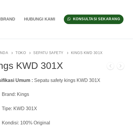
BRAND
HUBUNGI KAMI
KONSULTASI SEKARANG
ANDA
TOKO
SEPATU SAFETY
KINGS KWD 301X
ngs KWD 301X
ifikasi Umum :
Sepatu safety kings KWD 301X
Brand: Kings
Tipe: KWD 301X
Kondisi: 100% Original