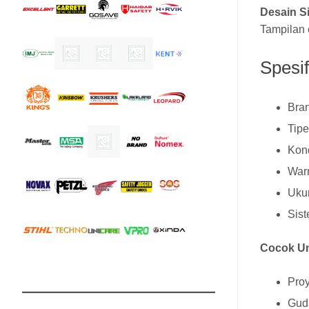
Desain S
Tampilan 
Spesi
Bran
Tip
Kond
War
Ukur
Sist
Cocok Un
Proy
Guda