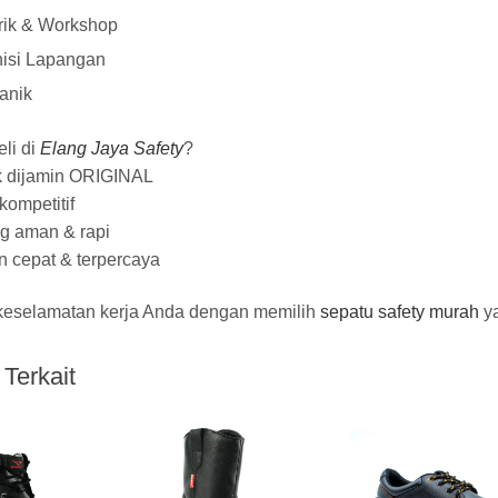
rik & Workshop
nisi Lapangan
anik
li di
Elang Jaya Safety
?
 dijamin ORIGINAL
ompetitif
g aman & rapi
 cepat & terpercaya
keselamatan kerja Anda dengan memilih
sepatu safety murah
ya
Terkait