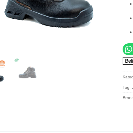
Bel
Kateg
Tag:
Bran