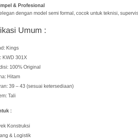
impel & Profesional
elegan dengan model semi formal, cocok untuk teknisi, supervis
fikasi Umum :
d: Kings
e: KWD 301X
isi: 100% Original
na: Hitam
an: 39 – 43 (sesuai ketersediaan)
em: Tali
tuk :
ek Konstruksi
ng & Logistik