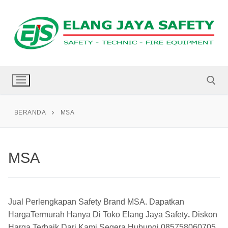
BERANDA
MSA
MSA
Jual Perlengkapan Safety Brand MSA. Dapatkan
HargaTermurah Hanya Di
Toko Elang Jaya Safety
.
Diskon
Harga Terbaik Dari Kami Segera Hubungi
085758060705
.