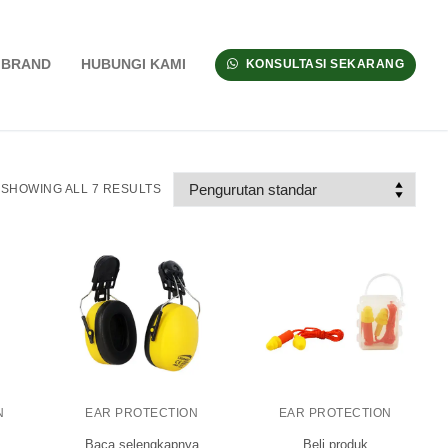
BRAND
HUBUNGI KAMI
KONSULTASI SEKARANG
SHOWING ALL 7 RESULTS
N
EAR PROTECTION
EAR PROTECTION
Baca selengkapnya
Beli produk