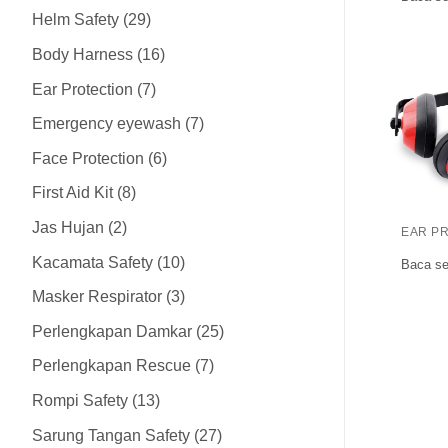
Helm Safety
29
Body Harness
16
Ear Protection
7
Emergency eyewash
7
Face Protection
6
First Aid Kit
8
Jas Hujan
2
EAR P
Kacamata Safety
10
Baca se
Masker Respirator
3
Perlengkapan Damkar
25
Perlengkapan Rescue
7
Rompi Safety
13
Sarung Tangan Safety
27