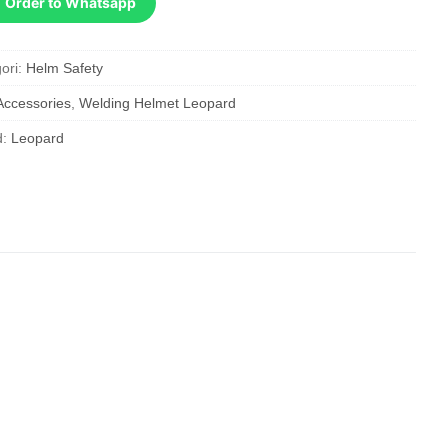
Order to Whatsapp
ori:
Helm Safety
Accessories
,
Welding Helmet Leopard
d:
Leopard