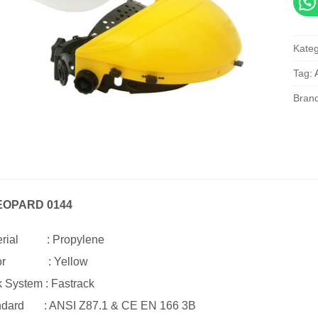
Kateg
Tag:
Bran
EOPARD 0144
terial : Propylene
lor : Yellow
 System : Fastrack
ndard : ANSI Z87.1 & CE EN 166 3B