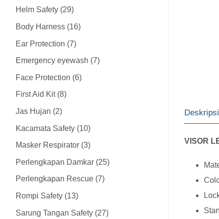
Helm Safety
29
Body Harness
16
Ear Protection
7
Emergency eyewash
7
Face Protection
6
First Aid Kit
8
Jas Hujan
2
Deskripsi
Kacamata Safety
10
VISOR L
Masker Respirator
3
Perlengkapan Damkar
25
Ma
Perlengkapan Rescue
7
Co
Lock
Rompi Safety
13
Sta
Sarung Tangan Safety
27