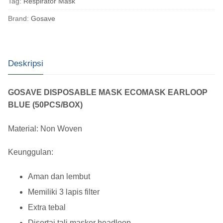
Tag:
Respirator Mask
Brand:
Gosave
Deskripsi
GOSAVE DISPOSABLE MASK ECOMASK EARLOOP
BLUE (50PCS/BOX)
Material: Non Woven
Keunggulan:
Aman dan lembut
Memiliki 3 lapis filter
Extra tebal
Disertai tali masker headloop