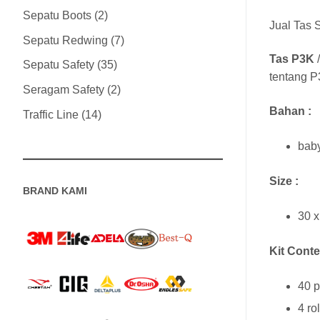
Sepatu Boots
2
Jual Tas 
Sepatu Redwing
7
Tas P3K
Sepatu Safety
35
tentang P
Seragam Safety
2
Bahan :
Traffic Line
14
baby
Size :
BRAND KAMI
30 x
Kit Conte
40 p
4 ro