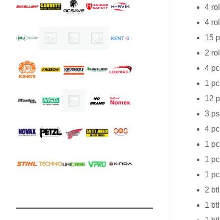
4 ro
4 ro
15 p
2 ro
4 pc
1 pc
12 p
3 ps
4 pc
1 pc
1 pc
1 pc
2 bt
1 bt