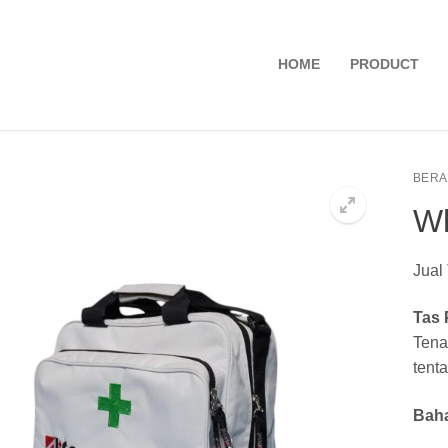
HOME
PRODUCT
BER
Wh
Jual
Tas
Tena
tent
Baha