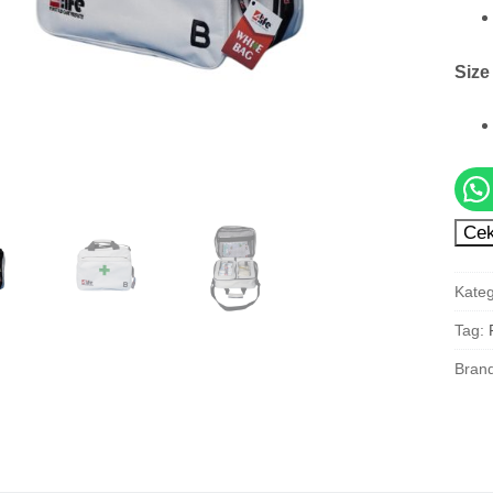
Size 
Cek
Kateg
Tag:
Bran