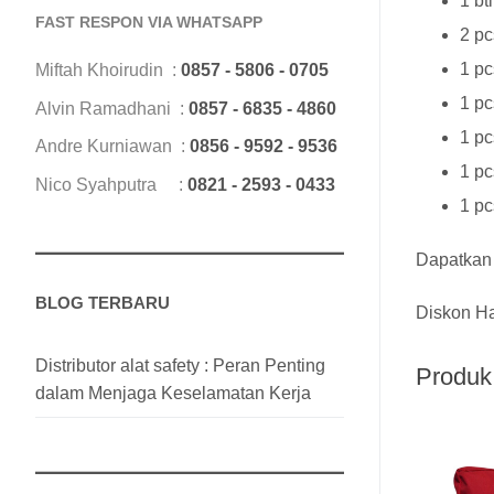
1 bt
FAST RESPON VIA WHATSAPP
2 pc
1 pc
Miftah Khoirudin :
0857 - 5806 - 0705
1 p
Alvin Ramadhani :
0857 - 6835 - 4860
1 pc
Andre Kurniawan :
0856 - 9592 - 9536
1 p
Nico Syahputra :
0821 - 2593 - 0433
1 pc
Dapatkan
BLOG TERBARU
Diskon Ha
Distributor alat safety : Peran Penting
Produk 
dalam Menjaga Keselamatan Kerja