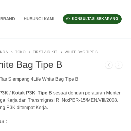
BRAND
HUBUNGI KAMI
KONSULTASI SEKARANG
ANDA
TOKO
FIRST AID KIT
WHITE BAG TIPE B
ite Bag Tipe B
 Tas Slempang 4Life White Bag Tipe B.
 P3K
/
Kotak P3K
Tipe B
sesuai dengan peraturan Menteri
ga Kerja dan Transmigrasi RI No:PER-15/MEN/VIII/2008,
ang P3K ditempat Kerja.
n :