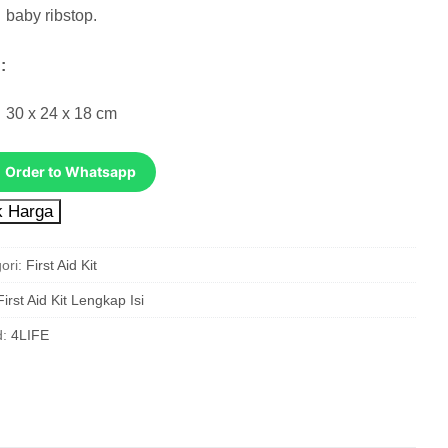
baby ribstop.
:
30 x 24 x 18 cm
Order to Whatsapp
 Harga
ori:
First Aid Kit
First Aid Kit Lengkap Isi
d:
4LIFE