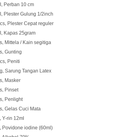
ll, Perban 10 cm
ll, Plester Gulung 1/2inch
cs, Plester Cepat reguler
ll, Kapas 25gram
s, Mittela / Kain segitiga
s, Gunting
cs, Peniti
g, Sarung Tangan Latex
s, Masker
s, Pinset
s, Penlight
s, Gelas Cuci Mata
l, Y-rin 12ml
l, Povidone iodine (60ml)