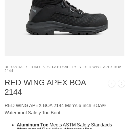
BERANDA
TOKO
SEPATU SAFETY
RED WING APEX BOA
2144
RED WING APEX BOA
2144
RED WING APEX BOA 2144 Men’s 6-inch BOA®
Waterproof Safety Toe Boot
Aluminum Toe
Meets ASTM Safety Standards