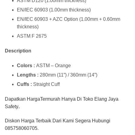
ASTM D120 (1.00mm thickness)
EN/IEC 60903 (1.00mm thickness)
EN/IEC 60903 + AZC Option (1.00mm + 0.60mm
thickness)
ASTM F 2675
Description
Colors :
ASTM – Orange
Lengths :
280mm (11”) / 360mm (14”)
Cuffs :
Straight Cuff
Dapatkan HargaTermurah Hanya Di
Toko Elang Jaya
Safety
.
Diskon Harga Terbaik Dari Kami Segera Hubungi
085758060705
.