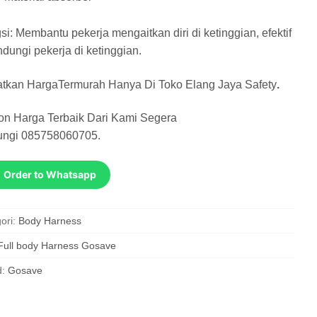
i: Membantu pekerja mengaitkan diri di ketinggian, efektif
ndungi pekerja di ketinggian.
tkan HargaTermurah Hanya Di
Toko Elang Jaya Safety
.
on Harga Terbaik Dari Kami Segera
ungi
085758060705
.
Order to Whatsapp
ori:
Body Harness
Full body Harness Gosave
d:
Gosave