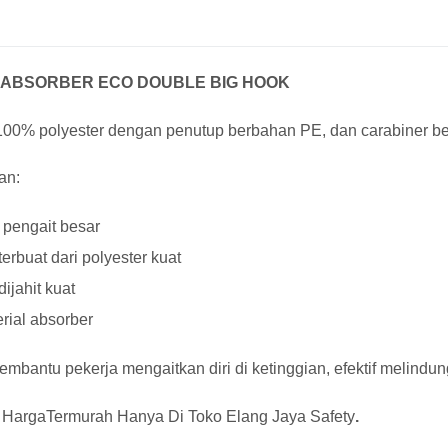
 ABSORBER ECO DOUBLE BIG HOOK
 100% polyester dengan penutup berbahan PE, dan carabiner b
an:
pengait besar
 terbuat dari polyester kuat
 dijahit kuat
rial absorber
mbantu pekerja mengaitkan diri di ketinggian, efektif melindung
 HargaTermurah Hanya Di
Toko Elang Jaya Safety
.