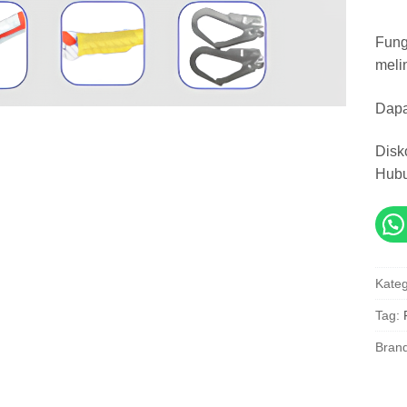
Fungs
meli
Dapa
Disk
Hub
Kateg
Tag:
Bran