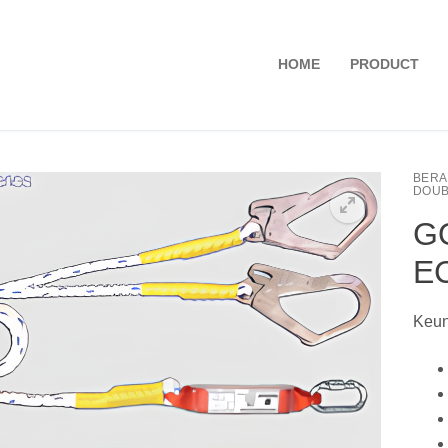
HOME
PRODUCT
BER
DOUB
G
E
Keun