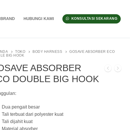
BRAND
HUBUNGI KAMI
KONSULTASI SEKARANG
ANDA
TOKO
BODY HARNESS
GOSAVE ABSORBER ECO
LE BIG HOOK
OSAVE ABSORBER
CO DOUBLE BIG HOOK
ggulan:
Dua pengait besar
Tali terbuat dari polyester kuat
Tali dijahit kuat
Material absorber