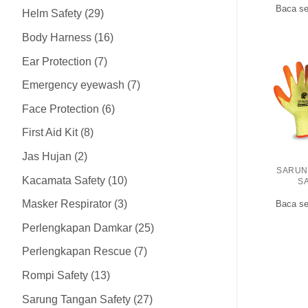
Baca se
Helm Safety
29
Body Harness
16
Ear Protection
7
Emergency eyewash
7
Face Protection
6
First Aid Kit
8
Jas Hujan
2
SARUN
Kacamata Safety
10
S
Masker Respirator
3
Baca se
Perlengkapan Damkar
25
Perlengkapan Rescue
7
Rompi Safety
13
Sarung Tangan Safety
27